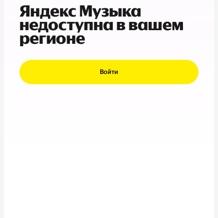
Яндекс Музыка
недоступна в вашем
регионе
Войти