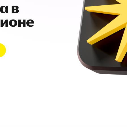
а в
гионе