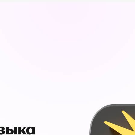
узыка