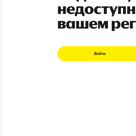
недоступн
вашем ре
Войти