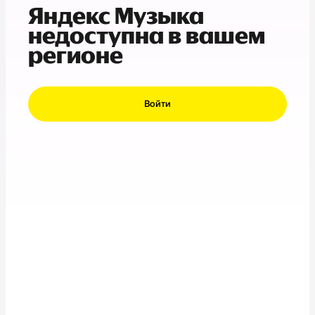
Яндекс Музыка
недоступна в вашем
регионе
Войти