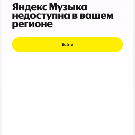
Яндекс Музыка
недоступна в вашем
регионе
Войти