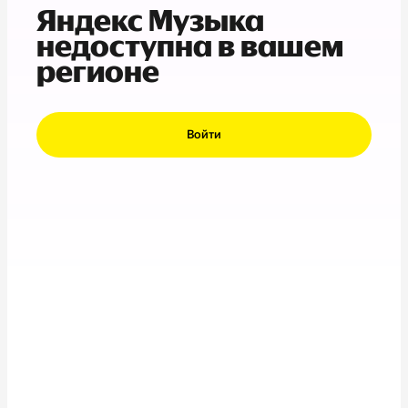
Яндекс Музыка
недоступна в вашем
регионе
Войти