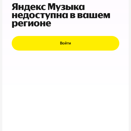
Яндекс Музыка
недоступна в вашем
регионе
Войти