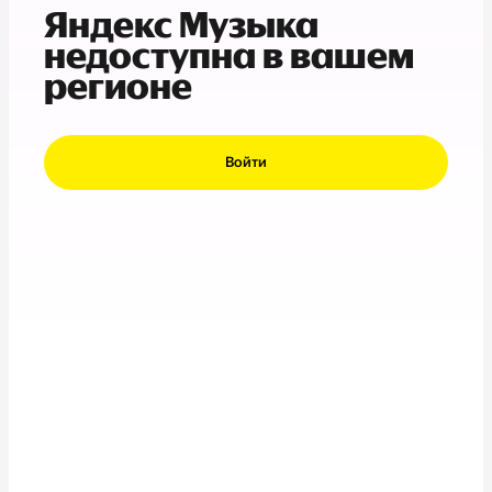
Яндекс Музыка
недоступна в вашем
регионе
Войти