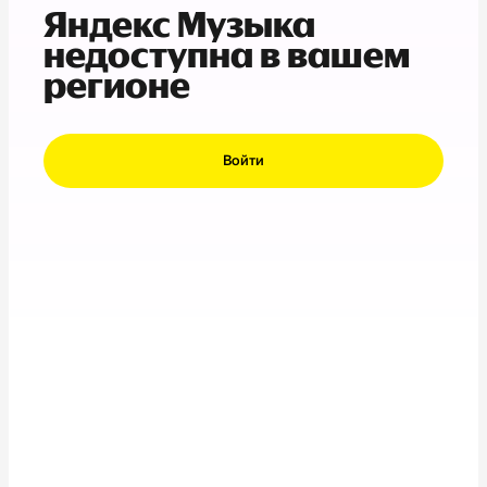
Яндекс Музыка
недоступна в вашем
регионе
Войти