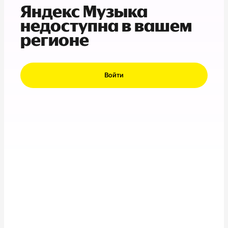
Яндекс Музыка
недоступна в вашем
регионе
Войти