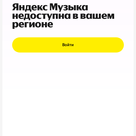
Яндекс Музыка
недоступна в вашем
регионе
Войти