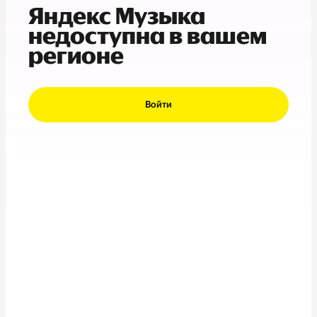
Яндекс Музыка
недоступна в вашем
регионе
Войти