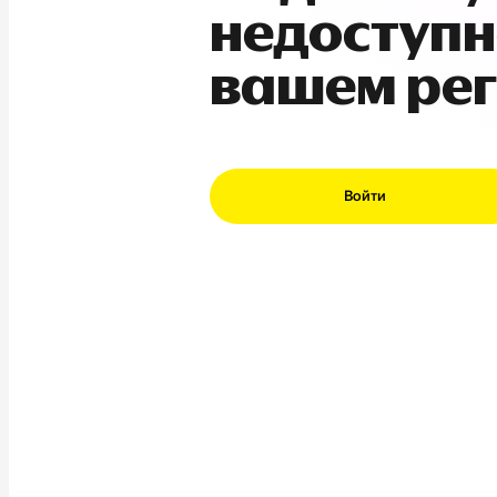
недоступн
вашем ре
Войти