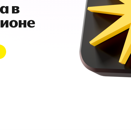
а в
гионе