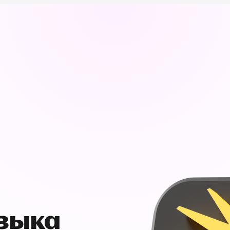
узыка