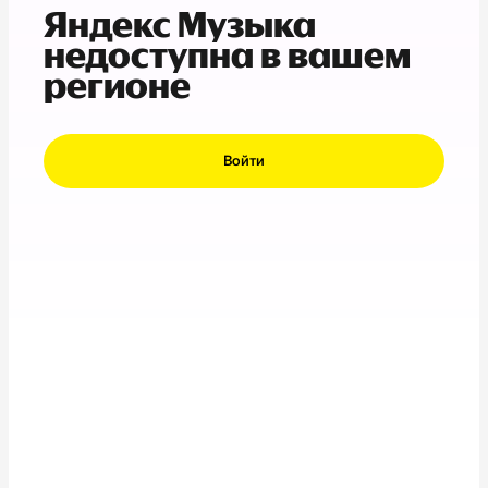
Яндекс Музыка
недоступна в вашем
регионе
Войти