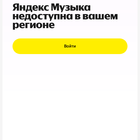
Яндекс Музыка
недоступна в вашем
регионе
Войти