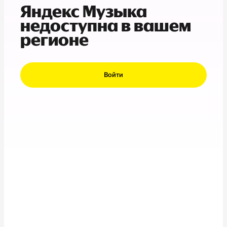
Яндекс Музыка
недоступна в вашем
регионе
Войти