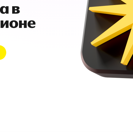
а в
гионе