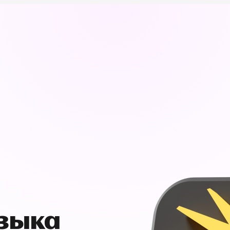
узыка