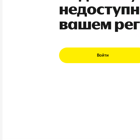
недоступн
вашем ре
Войти