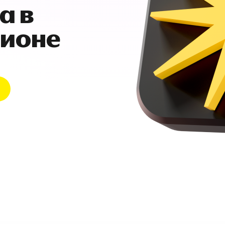
а в
гионе