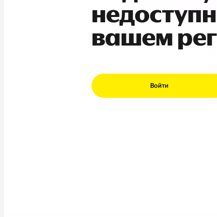
недоступн
вашем ре
Войти