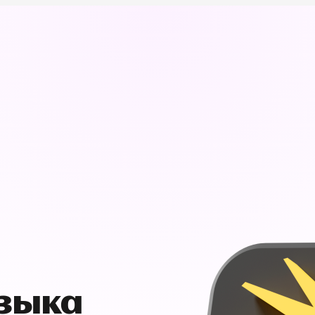
узыка