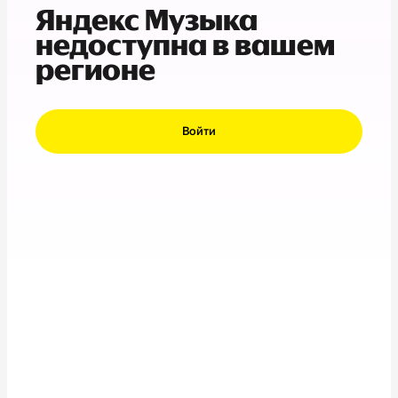
Яндекс Музыка
недоступна в вашем
регионе
Войти