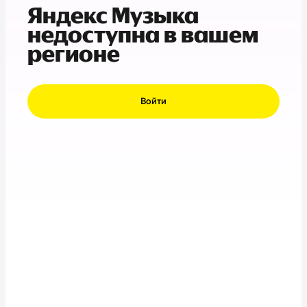
Яндекс Музыка
недоступна в вашем
регионе
Войти