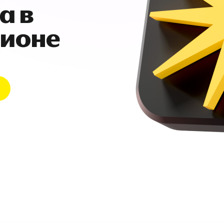
а в
гионе