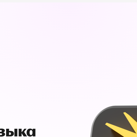
узыка