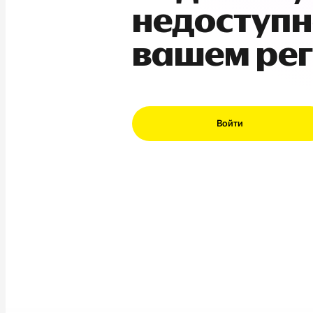
недоступн
вашем ре
Войти