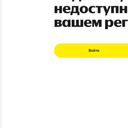
недоступн
вашем ре
Войти