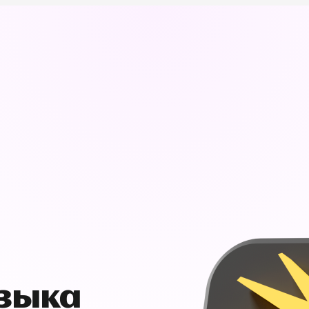
узыка