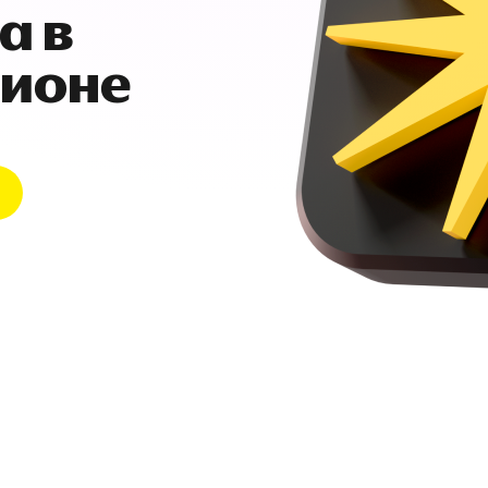
а в
гионе