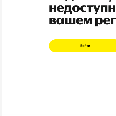
недоступн
вашем ре
Войти