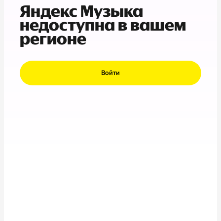
Яндекс Музыка
недоступна в вашем
регионе
Войти