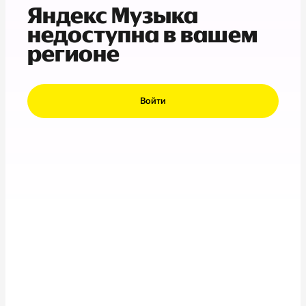
Яндекс Музыка
недоступна в вашем
регионе
Войти