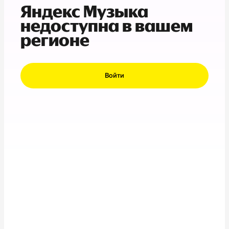
Яндекс Музыка
недоступна в вашем
регионе
Войти