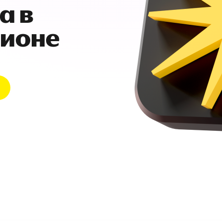
а в
гионе