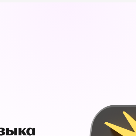
узыка