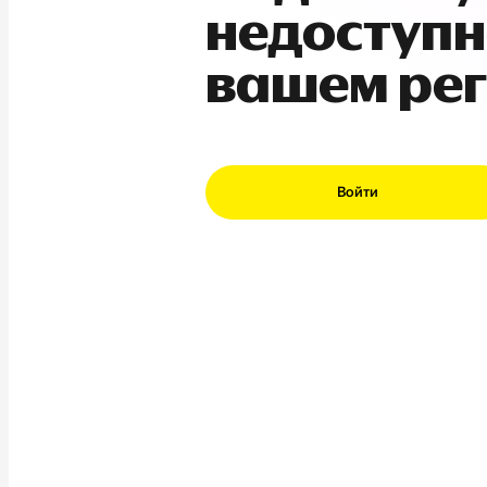
недоступн
вашем ре
Войти