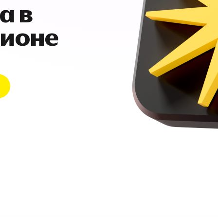
а в
гионе