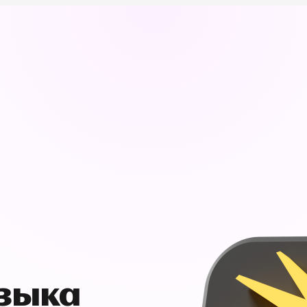
узыка