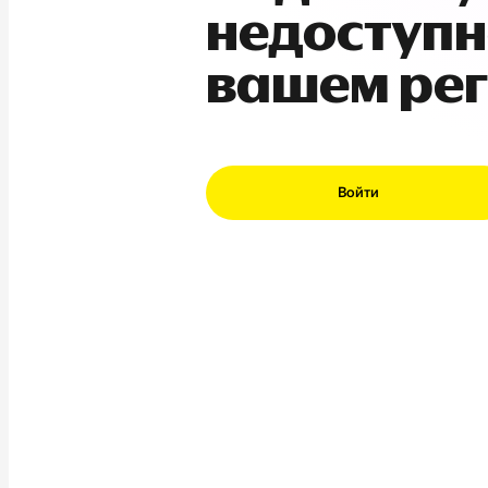
недоступн
вашем ре
Войти