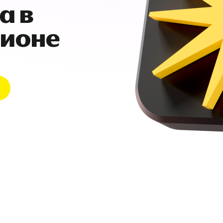
а в
гионе