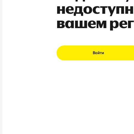
недоступн
вашем ре
Войти