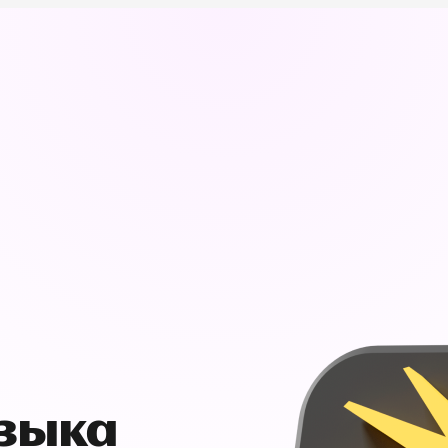
узыка