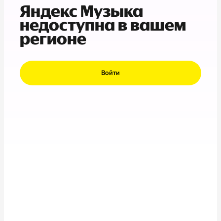
Яндекс Музыка
недоступна в вашем
регионе
Войти