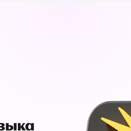
узыка