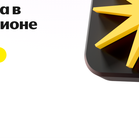
а в
гионе