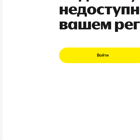
недоступн
вашем ре
Войти