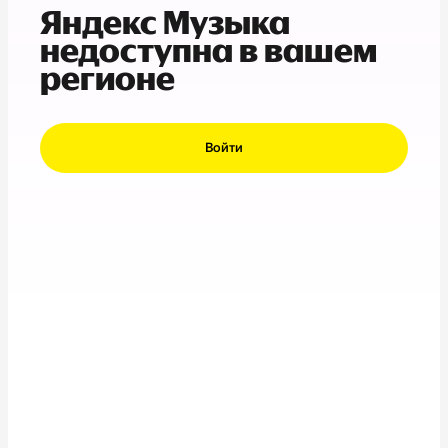
Яндекс Музыка
недоступна в вашем
регионе
Войти