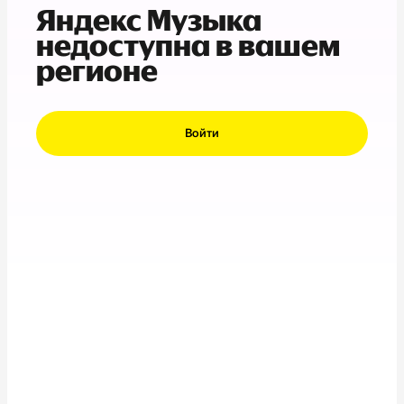
Яндекс Музыка
недоступна в вашем
регионе
Войти