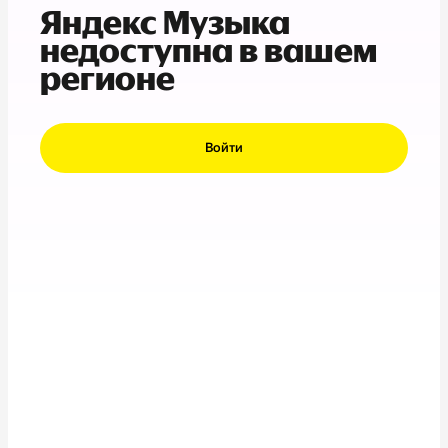
Яндекс Музыка
недоступна в вашем
регионе
Войти