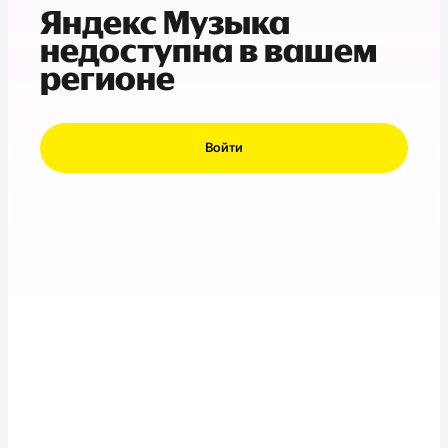
Яндекс Музыка
недоступна в вашем
регионе
Войти