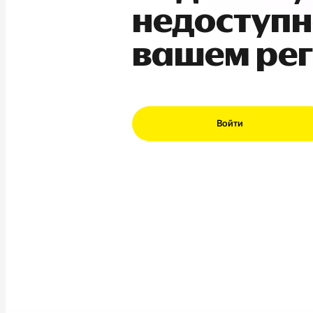
недоступн
вашем ре
Войти