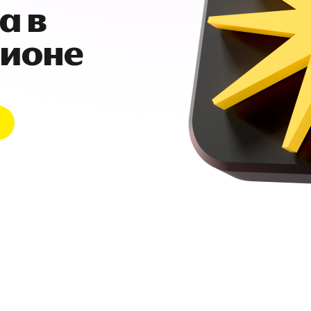
а в
гионе