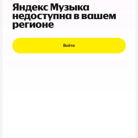
Яндекс Музыка
недоступна в вашем
регионе
Войти