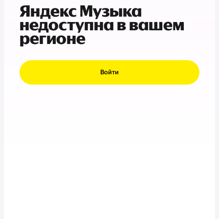
Яндекс Музыка
недоступна в вашем
регионе
Войти