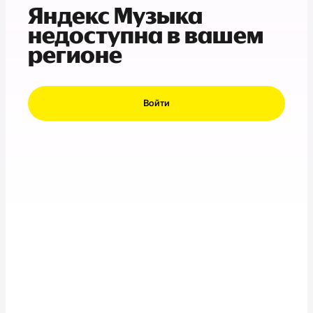
Яндекс Музыка
недоступна в вашем
регионе
Войти