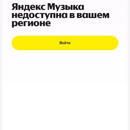
Яндекс Музыка
недоступна в вашем
регионе
Войти