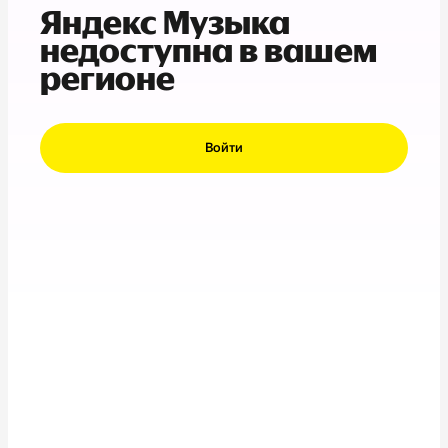
Яндекс Музыка
недоступна в вашем
регионе
Войти