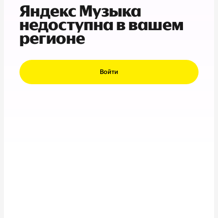
Яндекс Музыка
недоступна в вашем
регионе
Войти