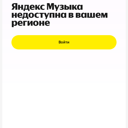
Яндекс Музыка
недоступна в вашем
регионе
Войти