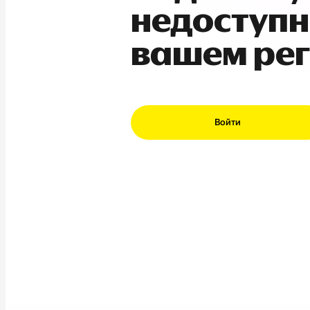
недоступн
вашем ре
Войти