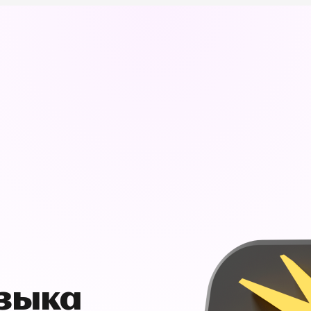
узыка