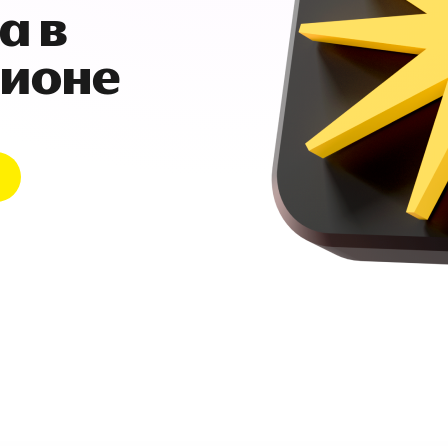
а в
гионе