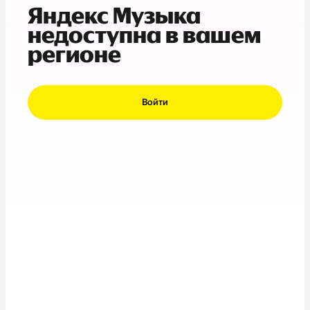
Яндекс Музыка
недоступна в вашем
регионе
Войти