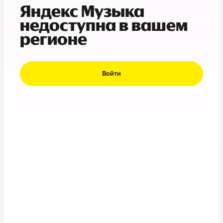
Яндекс Музыка
недоступна в вашем
регионе
Войти