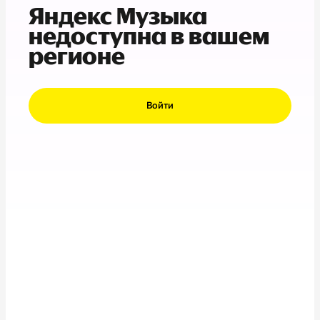
Яндекс Музыка
недоступна в вашем
регионе
Войти