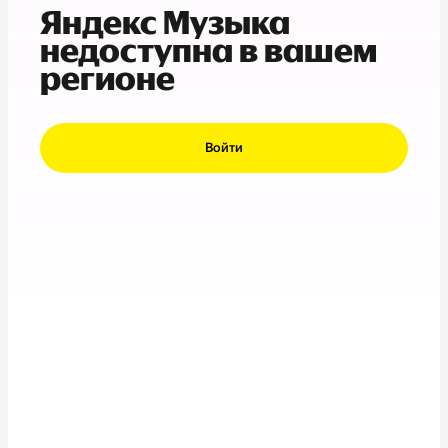
Яндекс Музыка
недоступна в вашем
регионе
Войти