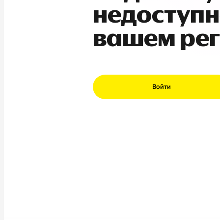
недоступн
вашем ре
Войти