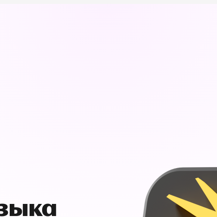
узыка