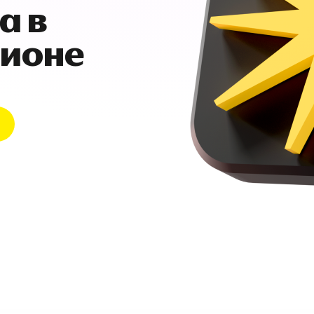
а в
гионе