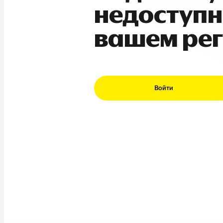
недоступн
вашем ре
Войти