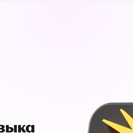
узыка