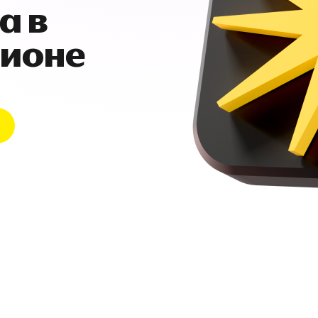
а в
гионе