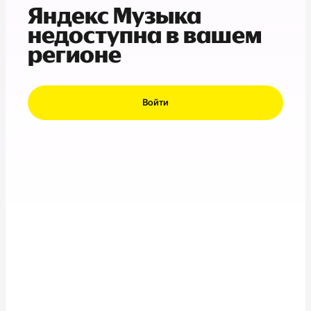
Яндекс Музыка
недоступна в вашем
регионе
Войти